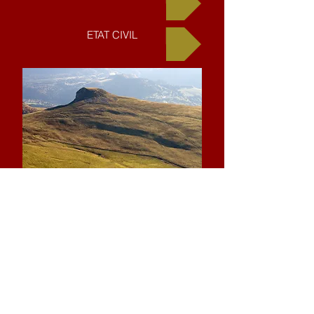
ETAT CIVIL
Photo : La Banne d'Ordanche
Horaires d'Ouverture :
Lundi au Samedi 08h30-12h30
Livre d'Or
Contacts
04 73 22 01 02
mairiedelaqueuille@orange.fr