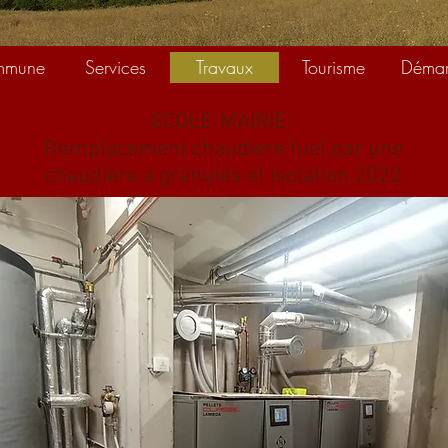
mmune
Services
Travaux
Tourisme
Démar
ECOLE-MAIRIE :
Remplacement chaudière fuel par une
chaudière à granulés et isolation 2022